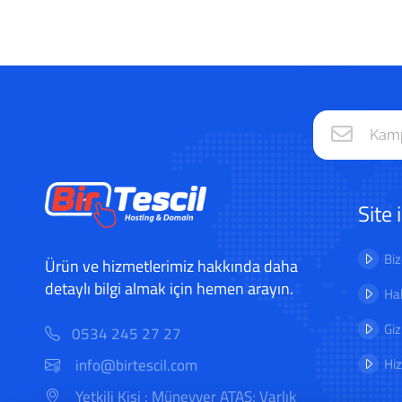
Site 
Biz
Ürün ve hizmetlerimiz hakkında daha
detaylı bilgi almak için hemen arayın.
Hab
Giz
0534 245 27 27
Hi
info@birtescil.com
Yetkili Kişi : Münevver ATAŞ; Varlık