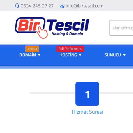
0534 245 27 27
info@birtescil.com
.com.tr
Full Performans
DOMAİN
HOSTİNG
SUNUCU
1
Hizmet Süresi