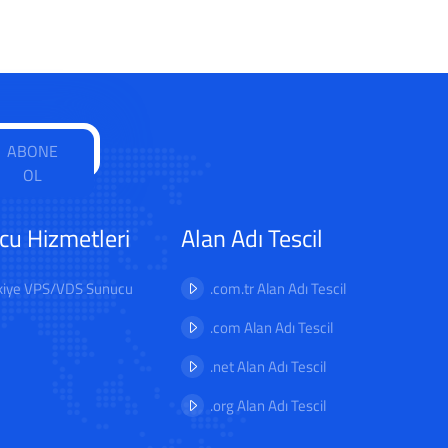
ABONE
OL
cu Hizmetleri
Alan Adı Tescil
kiye VPS/VDS Sunucu
.com.tr Alan Adı Tescil
.com Alan Adı Tescil
.net Alan Adı Tescil
.org Alan Adı Tescil