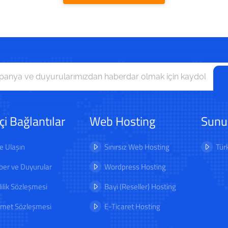
içi Bağlantılar
Web Hosting
Sunu
e Ulaşın
Sınırsız Web Hosting
Tür
er ve Duyurular
Wordpress Hosting
lilik Sözleşmesi
Bayi (Reseller) Hosting
zmet Sözleşmesi
E-Ticaret Hosting