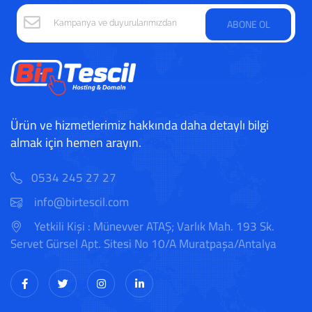
ABONE OL
Ürün ve hizmetlerimiz hakkında daha detaylı bilgi
almak için hemen arayın.
0534 245 27 27
info@birtescil.com
Yetkili Kişi : Münevver ATAŞ; Varlık Mah. 193 Sk.
Servet Gürsel Apt. Sitesi No 10/A Muratpaşa/Antalya