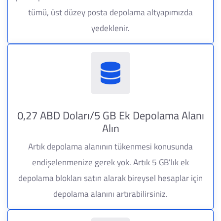
tümü, üst düzey posta depolama altyapımızda
yedeklenir.
0,27 ABD Doları/5 GB Ek Depolama Alanı
Alın
Artık depolama alanının tükenmesi konusunda
endişelenmenize gerek yok. Artık 5 GB'lık ek
depolama blokları satın alarak bireysel hesaplar için
depolama alanını artırabilirsiniz.