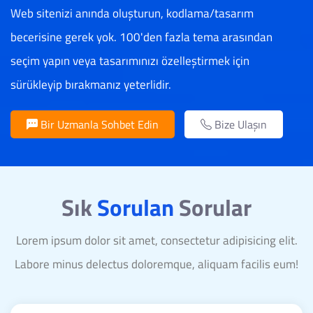
Web sitenizi anında oluşturun, kodlama/tasarım
becerisine gerek yok. 100'den fazla tema arasından
seçim yapın veya tasarımınızı özelleştirmek için
sürükleyip bırakmanız yeterlidir.
Bir Uzmanla Sohbet Edin
Bize Ulaşın
Sık
Sorulan
Sorular
Lorem ipsum dolor sit amet, consectetur adipisicing elit.
Labore minus delectus doloremque, aliquam facilis eum!