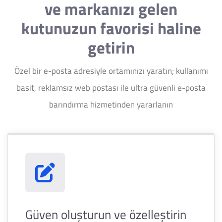
ve markanızı gelen
kutunuzun favorisi haline
getirin
Özel bir e-posta adresiyle ortamınızı yaratın; kullanımı
basit, reklamsız web postası ile ultra güvenli e-posta
barındırma hizmetinden yararlanın
Güven oluşturun ve özelleştirin