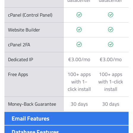
cPanel (Control Panel)
Website Builder
cPanel 2FA
€3.00/mo
€3.00/mo
Dedicated IP
100+ apps
100+ apps
Free Apps
with 1-
with 1-click
w
click install
install
30 days
30 days
Money-Back Guarantee
Email Features
Database Features