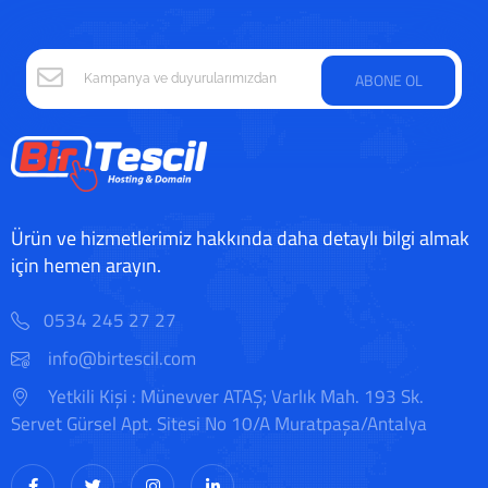
ABONE OL
Ürün ve hizmetlerimiz hakkında daha detaylı bilgi almak
için hemen arayın.
0534 245 27 27
info@birtescil.com
Yetkili Kişi : Münevver ATAŞ; Varlık Mah. 193 Sk.
Servet Gürsel Apt. Sitesi No 10/A Muratpaşa/Antalya