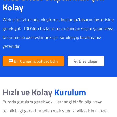
Kolay
Web sitenizi anında oluşturun, kodlama/tasarım becerisine
gerek yok. 100'den fazla tema arasından seçim yapın veya
tasarımınızı özelleştirmek için sürükleyip bırakmanız
yeterlidir.
Bir Uzmanla Sohbet Edin
Bize Ulaşın
Hızlı ve Kolay
Kurulum
Burada gurulara gerek yok! Herhangi bir ön bilgi veya
teknik bilgi gerektirmeden web sitenizi yüksek hızlı özel