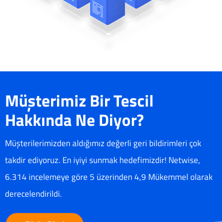
Müşterimiz Bir Tescil
Hakkında Ne Diyor?
Müşterilerimizden aldığımız değerli geri bildirimleri çok
takdir ediyoruz. En iyiyi sunmak hedefimizdir! Netwise,
6.314 incelemeye göre 5 üzerinden 4,9 Mükemmel olarak
derecelendirildi.