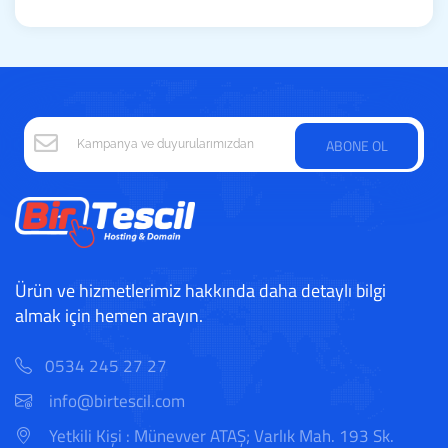
ABONE OL
Ürün ve hizmetlerimiz hakkında daha detaylı bilgi
almak için hemen arayın.
0534 245 27 27
info@birtescil.com
Yetkili Kişi : Münevver ATAŞ; Varlık Mah. 193 Sk.