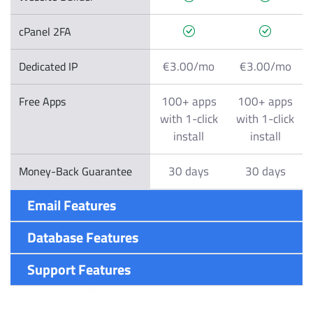
cPanel 2FA
€3.00/mo
€3.00/mo
Dedicated IP
100+ apps
100+ apps
Free Apps
with 1-click
with 1-click
install
install
30 days
30 days
Money-Back Guarantee
Email Features
Database Features
Support Features