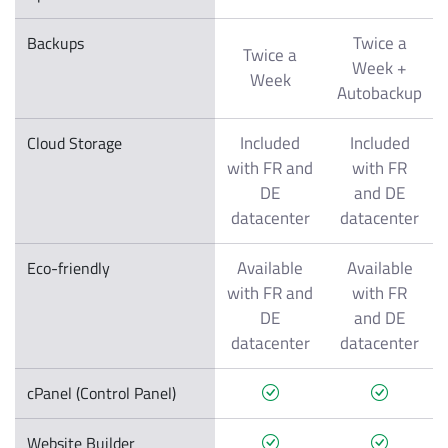
Twice a
Backups
Twice a
Week +
Week
Autobackup
Included
Included
Cloud Storage
with FR and
with FR
DE
and DE
datacenter
datacenter
Available
Available
Eco-friendly
with FR and
with FR
DE
and DE
datacenter
datacenter
cPanel (Control Panel)
Website Builder